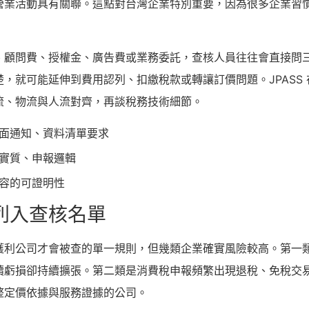
營業活動具有關聯。這點對台灣企業特別重要，因為很多企業習
、顧問費、授權金、廣告費或業務委託，查核人員往往會直接問
，就可能延伸到費用認列、扣繳稅款或轉讓訂價問題。JPASS
流、物流與人流對齊，再談稅務技術細節。
面通知、資料清單要求
實質、申報邏輯
容的可證明性
列入查核名單
獲利公司才會被查的單一規則，但幾類企業確實風險較高。第一
續虧損卻持續擴張。第二類是消費稅申報頻繁出現退稅、免稅交
整定價依據與服務證據的公司。