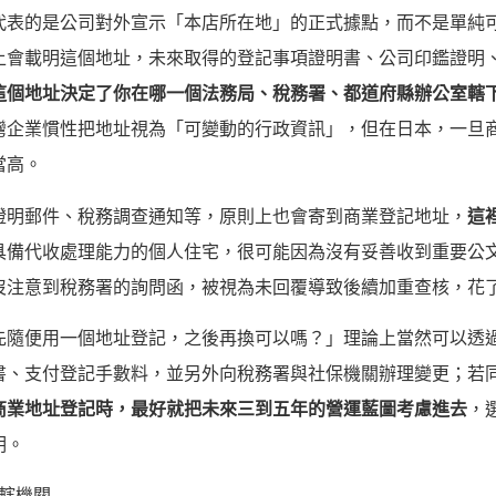
代表的是公司對外宣示「本店所在地」的正式據點，而不是單純
上會載明這個地址，未來取得的登記事項證明書、公司印鑑證明
這個地址決定了你在哪一個法務局、稅務署、都道府縣辦公室轄
灣企業慣性把地址視為「可變動的行政資訊」，但在日本，一旦
當高。
證明郵件、稅務調查通知等，原則上也會寄到商業登記地址，
這
具備代收處理能力的個人住宅，很可能因為沒有妥善收到重要公
沒注意到稅務署的詢問函，被視為未回覆導致後續加重查核，花
先隨便用一個地址登記，之後再換可以嗎？」理論上當然可以透
書、支付登記手數料，並另外向稅務署與社保機關辦理變更；若
商業地址登記時，最好就把未來三到五年的營運藍圖考慮進去
，
明。
轄機關