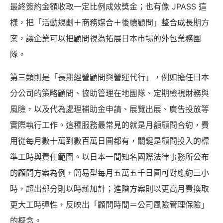
最終簽約金額收取一定比例成效獎金；也有像 JPASS 這
樣，把「活動規劃＋商務媒合＋後續顧問」整合成長期方
案，讓企業可以把顧問視為拓展日本市場的外包業務團
隊。
第三類則是「長期經營顧問與營運代行」，例如擔任日本
分公司的策略顧問、協助管理在地團隊、定期檢視財務與
風險，以及代為處理補助金申請、展覽出展、廣告投放等
實際執行工作。這種服務最常見的就是月額顧問合約，費
用從每月數十萬到數百萬日圓都有，關鍵是顧問投入的標
準工時與責任範圍。以日本一間知名國際法律事務所公布
的顧問方案為例，簡易型每月五萬五千日圓可對應約三小
時，超出部分則以時薪加計；進階方案則以更高月費換取
更大工時彈性，反映出「顧問時間＝公司風險管理保險」
的概念。