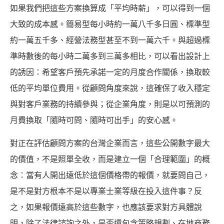
如果我們把這些方案換算成「平均時薪」，可以得到一個
大致的成本感。簡易型每小時約一萬八千多日圓、標準型
約一萬五千多、經營法務型甚至不到一萬六千。與超過標
準時數後的每小時二萬多到三萬多相比，可以看出設計上
的誘因：希望客戶預先承諾一定的月度合作關係，換取較
低的平均單位費用。從顧問角度來說，這確保了收入穩定
與對客戶業務的持續參與；從企業角度，則是以可預測的
月費換取「隨時可問、隨時可出手」的安心感。
對正在評估顧問方案的台灣企業而言，這些公開數字最大
的價值，不是照單全收，而是建立一個「合理範圍」的概
念：當有人開出遠低於這個價格帶的報價，就要問自己，
是不是對方根本不是以專業士業等級在投入這件事？反
之，如果報價遠高於這些數字，也應該要求對方具體說
明，除了法律諮詢之外，是否還包含策略規劃、在地商務