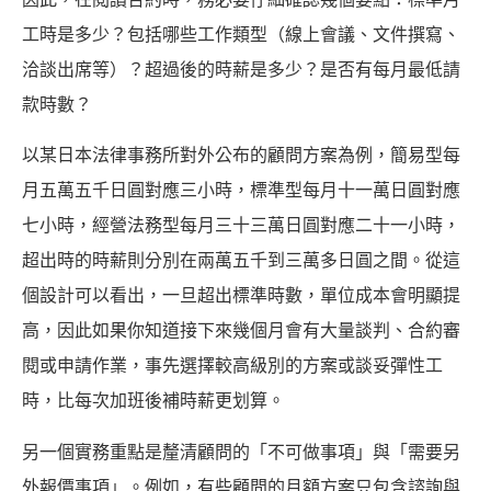
工時是多少？包括哪些工作類型（線上會議、文件撰寫、
洽談出席等）？超過後的時薪是多少？是否有每月最低請
款時數？
以某日本法律事務所對外公布的顧問方案為例，簡易型每
月五萬五千日圓對應三小時，標準型每月十一萬日圓對應
七小時，經營法務型每月三十三萬日圓對應二十一小時，
超出時的時薪則分別在兩萬五千到三萬多日圓之間。從這
個設計可以看出，一旦超出標準時數，單位成本會明顯提
高，因此如果你知道接下來幾個月會有大量談判、合約審
閱或申請作業，事先選擇較高級別的方案或談妥彈性工
時，比每次加班後補時薪更划算。
另一個實務重點是釐清顧問的「不可做事項」與「需要另
外報價事項」。例如，有些顧問的月額方案只包含諮詢與