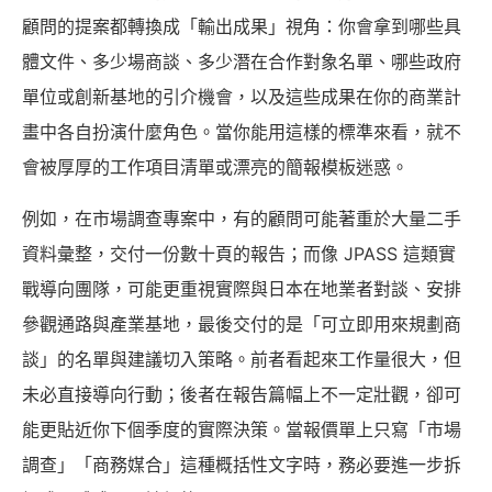
顧問的提案都轉換成「輸出成果」視角：你會拿到哪些具
體文件、多少場商談、多少潛在合作對象名單、哪些政府
單位或創新基地的引介機會，以及這些成果在你的商業計
畫中各自扮演什麼角色。當你能用這樣的標準來看，就不
會被厚厚的工作項目清單或漂亮的簡報模板迷惑。
例如，在市場調查專案中，有的顧問可能著重於大量二手
資料彙整，交付一份數十頁的報告；而像 JPASS 這類實
戰導向團隊，可能更重視實際與日本在地業者對談、安排
參觀通路與產業基地，最後交付的是「可立即用來規劃商
談」的名單與建議切入策略。前者看起來工作量很大，但
未必直接導向行動；後者在報告篇幅上不一定壯觀，卻可
能更貼近你下個季度的實際決策。當報價單上只寫「市場
調查」「商務媒合」這種概括性文字時，務必要進一步拆