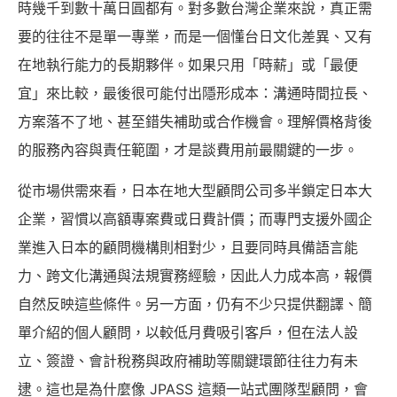
時幾千到數十萬日圓都有。對多數台灣企業來說，真正需
要的往往不是單一專業，而是一個懂台日文化差異、又有
在地執行能力的長期夥伴。如果只用「時薪」或「最便
宜」來比較，最後很可能付出隱形成本：溝通時間拉長、
方案落不了地、甚至錯失補助或合作機會。理解價格背後
的服務內容與責任範圍，才是談費用前最關鍵的一步。
從市場供需來看，日本在地大型顧問公司多半鎖定日本大
企業，習慣以高額專案費或日費計價；而專門支援外國企
業進入日本的顧問機構則相對少，且要同時具備語言能
力、跨文化溝通與法規實務經驗，因此人力成本高，報價
自然反映這些條件。另一方面，仍有不少只提供翻譯、簡
單介紹的個人顧問，以較低月費吸引客戶，但在法人設
立、簽證、會計稅務與政府補助等關鍵環節往往力有未
逮。這也是為什麼像 JPASS 這類一站式團隊型顧問，會