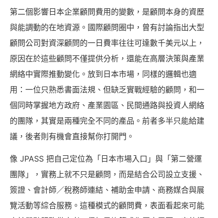
第二個影響日本企業顧問費用的變數，是顧問本身的資歷
與能調動的在地資源。國際顧問圈中，曾有討論指出大型
顧問公司對資深顧問的一日費率往往可達數千美元以上，
原因在於這些顧問不僅提供分析，還能在高層決策與產業
網絡中實際推動變化。放到日本市場，同樣的邏輯也適
用：一位只熟悉書面法規、但缺乏實戰經驗的顧問，和一
個同時掌握地方政府、產業園區、民間通路與投資人網絡
的團隊，其實是兩種完全不同的產品。前者多半只能給建
議，後者則有機會直接幫你打開門。
像 JPASS 把自己定位為「日本市場入口」與「第二營運
團隊」，實務上就不只是顧問，而是結合公司設立支援、
簽證、會計師／稅務師連結、補助金申請、商務媒合與展
覽活動等綜合服務。這種模式的顧問費，表面看起來可能