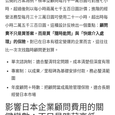
公開的方案為例，標準型顧問每月十一萬日圓可對應七小
時，超過後則以每小時兩萬七千五百日圓計價；進階的經
營法務型每月三十三萬日圓可使用二十一小時，超出時每
小時二萬五千三百日圓。這種設計反映出一個重點：
顧問
費不只是買答案，而是買「隨時能問」與「快速介入處
理」的保險
。對已在日本有穩定營運的企業而言，這往往
比一次次找臨時顧問更划算。
單次諮詢制：適合釐清特定問題，成本清楚但深度有限
專案制：以成果／里程碑為基礎安排付款，務必釐清範
圍
年度顧問＋時數：把顧問當成風險管理保險，適合長期
經營日本市場
影響日本企業顧問費用的關