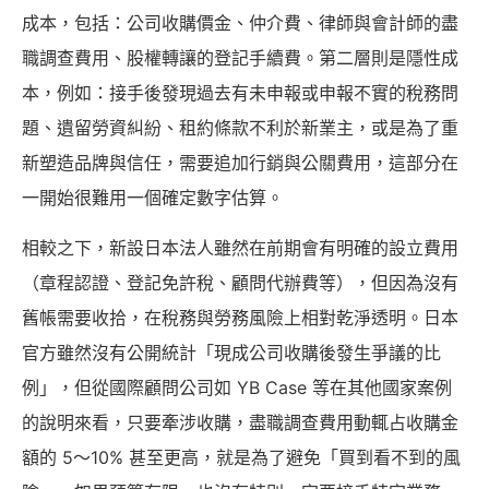
成本，包括：公司收購價金、仲介費、律師與會計師的盡
職調查費用、股權轉讓的登記手續費。第二層則是隱性成
本，例如：接手後發現過去有未申報或申報不實的稅務問
題、遺留勞資糾紛、租約條款不利於新業主，或是為了重
新塑造品牌與信任，需要追加行銷與公關費用，這部分在
一開始很難用一個確定數字估算。
相較之下，新設日本法人雖然在前期會有明確的設立費用
（章程認證、登記免許稅、顧問代辦費等），但因為沒有
舊帳需要收拾，在稅務與勞務風險上相對乾淨透明。日本
官方雖然沒有公開統計「現成公司收購後發生爭議的比
例」，但從國際顧問公司如 YB Case 等在其他國家案例
的說明來看，只要牽涉收購，盡職調查費用動輒占收購金
額的 5～10% 甚至更高，就是為了避免「買到看不到的風