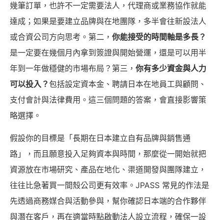
幾筆訂單，也許不一定需要法人，代理商或業務協作就能
達成；如果是要建立品牌與在地團隊，多半會往新設法人
或合資公司方向思考。第二，
你能接受的時間軸是多長？
是一定要在幾個月內拿到簽證與開始營運，還是可以用半
年到一年做穩健的市場布局？第三，
你有多少資金與人力
可以投入？
包括設定資本金、聘請日本在地員工與顧問、
支付會計與法律費用。這三個問題的答案，會直接影響策
略選擇。
假設你的目標是「長期在日本建立自有品牌與銷售通
路」，而且願意投入足夠資本與時間，那麼從一開始就把
資源放在市場研究、產品在地化、渠道開發與團隊建立，
往往比急著買一間殼公司更有效率。JPASS 常見的作法是
先透過商務媒合與活動參與，幫你確認日本端的合作夥伴
與潛在客戶，再在適當時點啟動法人設立流程，確保一設