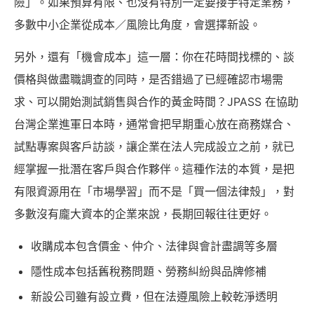
險」。如果預算有限、也沒有特別一定要接手特定業務，
多數中小企業從成本／風險比角度，會選擇新設。
另外，還有「機會成本」這一層：你在花時間找標的、談
價格與做盡職調查的同時，是否錯過了已經確認市場需
求、可以開始測試銷售與合作的黃金時間？JPASS 在協助
台灣企業進軍日本時，通常會把早期重心放在商務媒合、
試點專案與客戶訪談，讓企業在法人完成設立之前，就已
經掌握一批潛在客戶與合作夥伴。這種作法的本質，是把
有限資源用在「市場學習」而不是「買一個法律殼」，對
多數沒有龐大資本的企業來說，長期回報往往更好。
收購成本包含價金、仲介、法律與會計盡調等多層
隱性成本包括舊稅務問題、勞務糾紛與品牌修補
新設公司雖有設立費，但在法遵風險上較乾淨透明