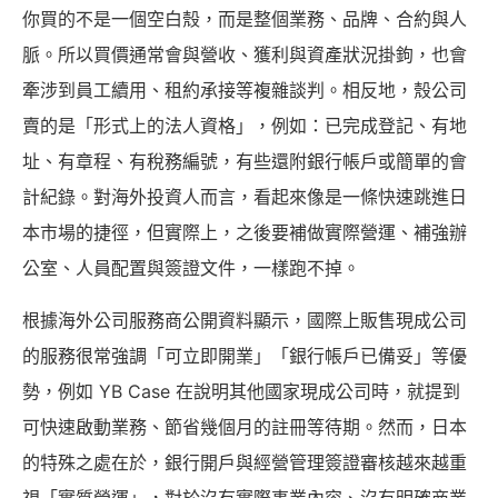
你買的不是一個空白殼，而是整個業務、品牌、合約與人
脈。所以買價通常會與營收、獲利與資產狀況掛鉤，也會
牽涉到員工續用、租約承接等複雜談判。相反地，殼公司
賣的是「形式上的法人資格」，例如：已完成登記、有地
址、有章程、有稅務編號，有些還附銀行帳戶或簡單的會
計紀錄。對海外投資人而言，看起來像是一條快速跳進日
本市場的捷徑，但實際上，之後要補做實際營運、補強辦
公室、人員配置與簽證文件，一樣跑不掉。
根據海外公司服務商公開資料顯示，國際上販售現成公司
的服務很常強調「可立即開業」「銀行帳戶已備妥」等優
勢，例如 YB Case 在說明其他國家現成公司時，就提到
可快速啟動業務、節省幾個月的註冊等待期。然而，日本
的特殊之處在於，銀行開戶與經營管理簽證審核越來越重
視「實質營運」，對於沒有實際事業內容、沒有明確商業