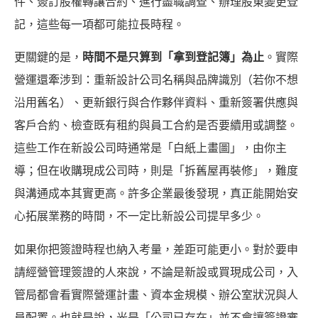
件、簽訂股權轉讓合約、進行盡職調查、辦理股東變更登
記，這些每一項都可能拉長時程。
更關鍵的是，
時間不是只算到「拿到登記簿」為止
。實際
營運還牽涉到：重新設計公司名稱與品牌識別（若你不想
沿用舊名）、更新銀行與合作夥伴資料、重新簽署供應與
客戶合約、檢查既有租約與員工合約是否要續用或調整。
這些工作在新設公司時通常是「白紙上畫圖」，由你主
導；但在收購現成公司時，則是「拆舊屋再裝修」，難度
與溝通成本其實更高。許多企業最後發現，真正能開始安
心拓展業務的時間，不一定比新設公司提早多少。
如果你把簽證時程也納入考量，差距可能更小。對於要申
請經營管理簽證的人來說，不論是新設或買現成公司，入
管局都會看實際營運計畫、資本金規模、辦公室狀況與人
員配置。也就是說，光是「公司已存在」並不會讓簽證審