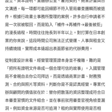
設立、資本證明、實體辦公室、雇用契約、商業計畫與日
文溝通，每一環都可能因細節不符入管局審查邏輯而被退
件。根據行政書士事務所整理的案例，許多自行申請者不
是一次就被駁回，而是陷入「補件→再補件→最後被拒」
的漫長過程，時間往往拖長到半年以上。對打算在日本創
業的你來說，這段時間公司無法正式營運、人事與租金又
持續燒錢，實際成本遠超出表面節省的代辦費用。
從制度設計來看，經營管理簽證本身並不複雜，難的是
「把所有證明文件串成一個合理可信的故事」。入國管理
局不會親自去你公司拜訪，而是透過商業計畫、財務預
測、合約與照片等資料，判斷你是不是認真經營。專業代
辦與顧問的價值就在於：替你把散落的資訊整理成符合日
本審查習慣的文件組合，並在事前就用審查官視角檢查漏
洞。例如資金來源是否可追溯？租約與實際使用是否相