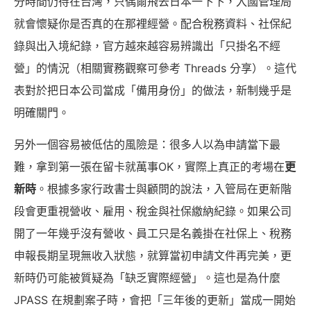
分時間仍待在台灣，只偶爾飛去日本一下下，入國管理局
就會懷疑你是否真的在那裡經營。配合稅務資料、社保紀
錄與出入境紀錄，官方越來越容易辨識出「只掛名不經
營」的情況（相關實務觀察可參考 Threads 分享）。這代
表對於把日本公司當成「備用身份」的做法，新制幾乎是
明確關門。
另外一個容易被低估的風險是：很多人以為申請當下最
難，拿到第一張在留卡就萬事OK，實際上真正的考場在
更
新時
。根據多家行政書士與顧問的說法，入管局在更新階
段會更重視營收、雇用、稅金與社保繳納紀錄。如果公司
開了一年幾乎沒有營收、員工只是名義掛在社保上、稅務
申報長期呈現無收入狀態，就算當初申請文件再完美，更
新時仍可能被質疑為「缺乏實際經營」。這也是為什麼
JPASS 在規劃案子時，會把「三年後的更新」當成一開始