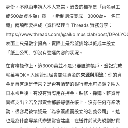
身份，不能由申請人本人充當。過去的標準是「兩名員工
或500萬資本額」擇一，新制則演變成「3000萬+一名正
職」兩項都要達成（資料整理自 Threads 實務分享：
https://www.threads.com/@aiko.musiclab/post/DPoL
表面上只是數字提高，實際上是希望排除以低成本設立
「紙上公司」卻沒有營運內容的狀況。
在實務操作上，這3000萬並不是只要匯進帳戶、登記完成
就萬事OK。入國管理局會關注資金的
來源與用途
：你的資
金是自有還是借來？是否有清楚的銀行流水可追溯？匯入
日本帳戶後，有沒有實際用在押金、裝修、採購、薪資等
營運支出？若全部資金都靜靜躺在帳上、沒有任何商業活
動，很容易被懷疑是「為拿簽證而設立的名義公司」。這
也是為什麼專業代辦通常會建議：在送件前就先規劃好資