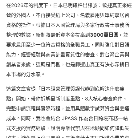
在2026年的制度下，日本已明確釋出訊號：歡迎真正來經
營的外國人，不再接受紙上公司、名義雇用與單純拿居留
資格的操作。根據日本入國管理局與多家行政書士事務所
整理的數據，新制將最低資本金提高到
3000萬日圓
，並
要求雇用至少一位符合資格的全職員工，同時強化對日語
能力、經營經驗與商業計畫實質性的審查。對台灣企業與
創業者來說，這既是門檻，也是篩選出真正有決心深耕日
本市場的分水嶺。
這篇文章會從「日本經營管理簽證代辦到底解決什麼痛
點」開始，帶你拆解最新制度重點、8大核心審查條件、
完整申請流程與實際時程，並用具體數字試算資金與營運
成本。同時，我也會結合 JPASS 作為台日跨境商務一站
式支援的實務經驗，說明專業代辦與在地顧問如何降低失
敗率、避免紙上公司風險。最後會給出不同規模企業的實