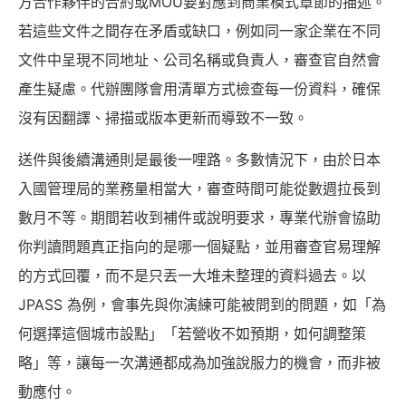
方合作夥伴的合約或MOU要對應到商業模式章節的描述。
若這些文件之間存在矛盾或缺口，例如同一家企業在不同
文件中呈現不同地址、公司名稱或負責人，審查官自然會
產生疑慮。代辦團隊會用清單方式檢查每一份資料，確保
沒有因翻譯、掃描或版本更新而導致不一致。
送件與後續溝通則是最後一哩路。多數情況下，由於日本
入國管理局的業務量相當大，審查時間可能從數週拉長到
數月不等。期間若收到補件或說明要求，專業代辦會協助
你判讀問題真正指向的是哪一個疑點，並用審查官易理解
的方式回覆，而不是只丟一大堆未整理的資料過去。以
JPASS 為例，會事先與你演練可能被問到的問題，如「為
何選擇這個城市設點」「若營收不如預期，如何調整策
略」等，讓每一次溝通都成為加強說服力的機會，而非被
動應付。