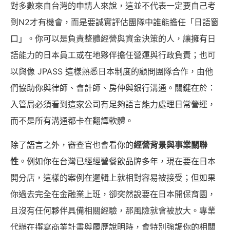
對多數來自台灣的申請人來說，這並不代表一定要自己考
到N2才有機會，而是要誠實評估團隊中誰能擔任「日語窗
口」。你可以是負責整體經營與資金決策的人，讓擁有日
語能力的日本員工或在地夥伴擔任營運與行政負責；也可
以與像 JPASS 這樣熟悉日本制度的顧問團隊合作，由他
們協助你與律師、會計師、房仲與銀行溝通。關鍵在於：
入管局必須看到這家公司有足夠語言能力處理日常營運，
而不是所有溝通都卡在翻譯軟體。
除了語言之外，審查官也會看你的
經營背景與事業關聯
性
。例如你在台灣已經經營餐飲品牌多年，現在要在日本
開分店，這樣的案例在邏輯上就相對容易被接受；但如果
你過去完全在金融業上班，卻突然說要在日本開保育園，
且沒有任何夥伴具備相關經驗，那風險就會被放大。專業
代辦在撰寫商業計畫與履歷說明時，會特別強調你的相關