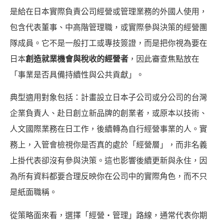
是給在日本實際負責公司經營或管理業務的外國人使用，
包含代表董事、中高階管理職，或實際參與決策的經營團
隊成員。它不是一般打工或專技簽證，而是把你視為要在
日本
創造就業機會與稅收的經營者
，因此審查焦點放在
「事業是否具備持續性與公共貢獻」。
典型適用對象包括：計畫設立日本子公司或分公司的台灣
企業負責人、赴日創立新品牌的創業者，或原本以技術、
人文國際業務在日工作，後續轉為自行經營事業的人。實
務上，入管會檢視你是否真的處於「經營層」，而非名義
上掛代表卻沒有參與決策。這也影響後續更新與永住，因
為所有資料都要合理反映你在公司中的實際角色，而不只
是紙面職稱。
從策略面來看，選擇「經營・管理」路線，通常代表你期