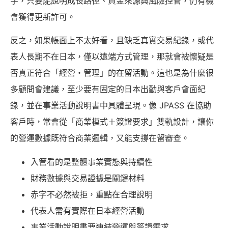
字，只要能說明成長路徑、資金來源與風險控管，仍有機
會獲得更新許可。
反之，如果帳面上不太好看，且缺乏真實交易紀錄，或代
表人長期不在日本，僅以遠端方式管理，那就會被懷疑是
否真正符合「經營・管理」的在留活動。這也是為什麼很
多顧問會建議，至少要有固定的日本出勤與客戶會面紀
錄，並在事業活動說明書中具體呈現。像 JPASS 在協助
客戶時，常會從「商業模式＋簽證要求」雙軌設計，讓你
的營運數據既符合商業邏輯，又能支撐在留審查。
入管看的是整體事業實態與持續性
財務數據與交易證據是關鍵材料
赤字不必然被拒，重點在合理說明
代表人需有實際在日本經營活動
事業活動說明書要連結營運與簽證需求