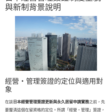
與新制背景說明
經營・管理簽證的定位與適用對
象
在談
日本經營管理簽證更新與永久居留申請實務
之前，先
要釐清這個在留資格的定位。所謂「經營・管理」簽證，