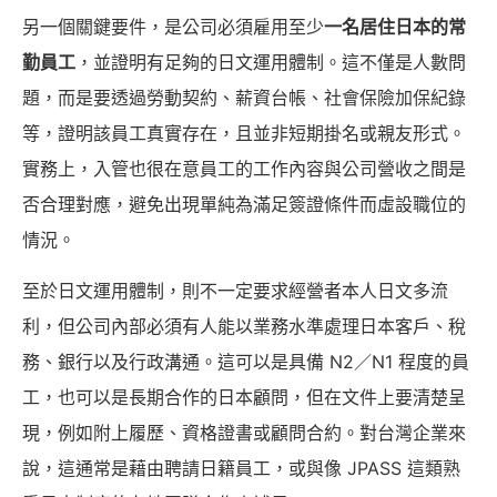
另一個關鍵要件，是公司必須雇用至少
一名居住日本的常
勤員工
，並證明有足夠的日文運用體制。這不僅是人數問
題，而是要透過勞動契約、薪資台帳、社會保險加保紀錄
等，證明該員工真實存在，且並非短期掛名或親友形式。
實務上，入管也很在意員工的工作內容與公司營收之間是
否合理對應，避免出現單純為滿足簽證條件而虛設職位的
情況。
至於日文運用體制，則不一定要求經營者本人日文多流
利，但公司內部必須有人能以業務水準處理日本客戶、稅
務、銀行以及行政溝通。這可以是具備 N2／N1 程度的員
工，也可以是長期合作的日本顧問，但在文件上要清楚呈
現，例如附上履歷、資格證書或顧問合約。對台灣企業來
說，這通常是藉由聘請日籍員工，或與像 JPASS 這類熟