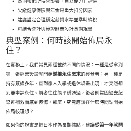
長期報低所得會影響「自立能力」評價
欠繳健康保險與年金是重大扣分因素
建議設定合理穩定薪資水準並準時納稅
可結合會計與簽證顧問設計長期規畫
典型案例：何時該開始佈局永
住？
在實務上，我們常見兩種截然不同的情況：一種是從拿到
第一張經營簽證就開始
逆推永住需求
的經營者；另一種是
持有簽證多年，直到家人入學或退休規畫出現，才突然想
到要申請永住。前者往往能平穩通過，後者則常因過去紀
錄難補救而感到懊悔。那麼，究竟應該在什麼時間點開始
佈局較理想？
如果你的規畫是把日本作為長期據點，建議
從第一年就開