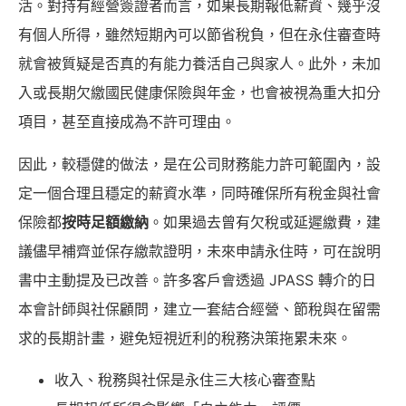
活。對持有經營簽證者而言，如果長期報低薪資、幾乎沒
有個人所得，雖然短期內可以節省稅負，但在永住審查時
就會被質疑是否真的有能力養活自己與家人。此外，未加
入或長期欠繳國民健康保險與年金，也會被視為重大扣分
項目，甚至直接成為不許可理由。
因此，較穩健的做法，是在公司財務能力許可範圍內，設
定一個合理且穩定的薪資水準，同時確保所有稅金與社會
保險都
按時足額繳納
。如果過去曾有欠稅或延遲繳費，建
議儘早補齊並保存繳款證明，未來申請永住時，可在說明
書中主動提及已改善。許多客戶會透過 JPASS 轉介的日
本會計師與社保顧問，建立一套結合經營、節稅與在留需
求的長期計畫，避免短視近利的稅務決策拖累未來。
收入、稅務與社保是永住三大核心審查點