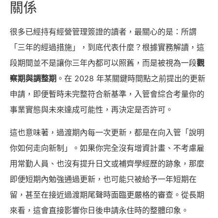
關係
很多已經持有經營管理簽證的讀者，最關心的是：所謂
「三年的經過措施」，到底代表什麼？根據實務解讀，這
段期間並不是讓你三年內都可以照舊，而是被視為一段
觀
察期與調整期
。在 2028 年某關鍵時間點之前提出的更新
申請，即便暫時未完整符合新基準，入管會綜合考量你的
事業實態與未來達成可能性，再決定是否許可。
這也意味著，過渡期內每一次更新，都是在向入管「說明
你如何走向新制」。如果你完全沒有增資計畫、不考慮雇
用常勤人員、也沒有提升日文或補齊學經歷的跡象，那麼
即便短期內勉強通過更新，也可能只被給予一年短期在
留，甚至在接近過渡期尾聲時面臨更嚴格的審查。從長期
來看，這會直接影響你日後申請永住時的整體印象。