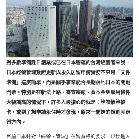
對多數準備赴日創業或已在日本營運的台灣經營者來說，
日本經營管理簽證更新與永久居留申請實務
不只是「文件
準備」這麼簡單，而是關乎事業能否長期落地日本的關鍵
門票。特別是在新法上路、審查趨嚴、資本金與雇用條件
大幅調高的情況下，許多人最擔心的就是：簽證續簽被
卡，或到了想申請永住時才發現，原來一開始的規劃就走
錯方向。
目前日本針對「經營・管理」在留資格的要求，已經進入