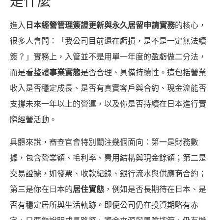
是什麼
進入
日本經營管理簽證更新與永久居留申請實務
的核心，
很多人會問：「我公司目前還在虧損，是不是一定無法續
簽？」實務上，入管並不是用單一年度的盈虧做二分法，
而是看整體
事業實態
是否合理、具備持續性。這包括營業
收入是否穩定成長、是否有真實客戶與合約、現金流能否
支撐未來一年以上的營運，以及你是否持續在日本進行實
際經營活動。
具體來說，審查官會特別關注幾個面向：第一是財務數
據，包含營業額、毛利率、費用結構與現金餘額；第二是
交易證據，如發票、收款紀錄、銀行流水與供應商合約；
第三是你在日本的
居住實態
，例如是否長期待在日本、是
否有穩定居所與生活軌跡。即便公司仍在投資期略有赤