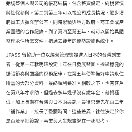
始
調整個人與公司的帳務結構，包含薪資設定、納稅習慣
與社保參與。第二到第三年可以視公司成長情況，逐步增
聘員工與擴充辦公室，同時累積與地方政府、商工會或產
業團體的合作紀錄。到了第四至第五年，就可以開始具體
整理永住所需文件，把過去幾年的優勢證據系統化。
JPASS 曾協助一位以經營管理簽證進入日本的台灣創業
者，從第一年就明確設定十年在日發展藍圖。透過穩健的
擴張節奏與嚴謹的稅務紀律，在第五年便準備好申請永住
所需的大部分資料，最終順利獲准。相較之下，也有客戶
在第八年才求助，但過去多年幾乎沒有繳年金、薪資極
低，加上長期在台灣與日本兩邊跑，最後只能先花兩三年
「補作業」，拉長了整體時間。這些差異，往往決定於你
是否及早把簽證、事業與人生規畫綁在一起思考。