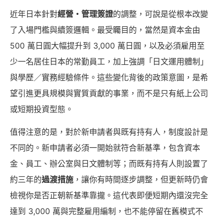
近年日本針對
經營・管理簽證
的調整，可說是從根本改變
了入場門檻與續簽邏輯。最受矚目的，當然是資本金由
500 萬日圓大幅提升到 3,000 萬日圓，以及必須雇用至
少一名居住日本的常勤員工，加上強調「日文運用體制」
與學歷／實務經驗條件。這些變化背後的政策意圖，是希
望引進更具規模與實質貢獻的事業，而不是只有紙上公司
或短期投資型態。
值得注意的是，對於新申請者與既有持有人，制度設計是
不同的。新申請者必須一開始就符合新基準，包含資本
金、員工、辦公室與日文體制等；而既有持有人則設置了
約三年的
過渡措施
，讓你有時間逐步調整，但更新時仍會
檢視你是否正朝新基準靠攏。這代表即便短期內還沒完全
達到 3,000 萬與完整雇用編制，也不能停留在舊模式不