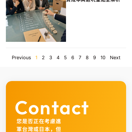
Previous
1
2
3
4
5
6
7
8
9
10
Next
Contact
您是否正在考慮進
軍台灣或日本，但