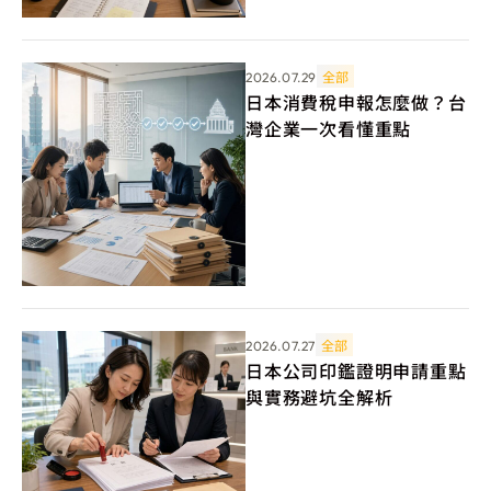
全部
2026.07.29
日本消費稅申報怎麼做？台
灣企業一次看懂重點
全部
2026.07.27
日本公司印鑑證明申請重點
與實務避坑全解析